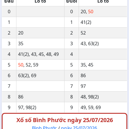
Đầu
Lô tô
Đuôi
Lô tô
0
0
20,
50
1
1
41(2)
2
20
2
52
3
35
3
43, 63(2)
4
41(2), 43, 45, 48, 49
4
5
50
, 52, 59
5
35, 45
6
63(2), 69
6
86
7
7
97
8
86
8
48, 98(2)
9
97, 98(2)
9
49, 59, 69
Xổ số Bình Phước ngày 25/07/2026
Bình Phước
/
ngày 25/07/2026