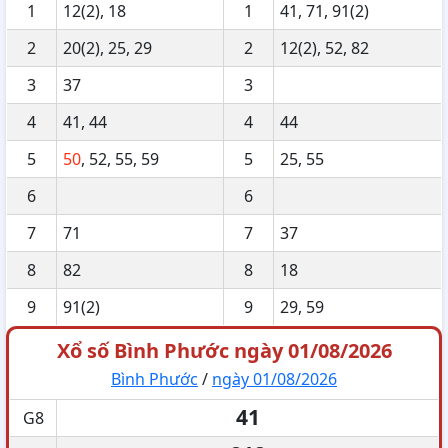
1
12(2), 18
1
41, 71, 91(2)
2
20(2), 25, 29
2
12(2), 52, 82
3
37
3
4
41, 44
4
44
5
50
, 52, 55, 59
5
25, 55
6
6
7
71
7
37
8
82
8
18
9
91(2)
9
29, 59
Xổ số Bình Phước ngày 01/08/2026
Bình Phước
/
ngày 01/08/2026
41
G8