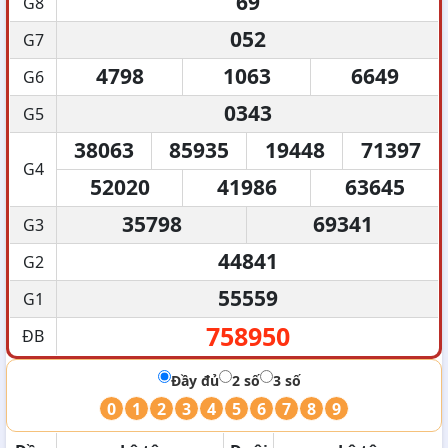
69
G8
052
G7
4798
1063
6649
G6
0343
G5
38063
85935
19448
71397
G4
52020
41986
63645
35798
69341
G3
44841
G2
55559
G1
758950
ĐB
Đầy đủ
2 số
3 số
0
1
2
3
4
5
6
7
8
9