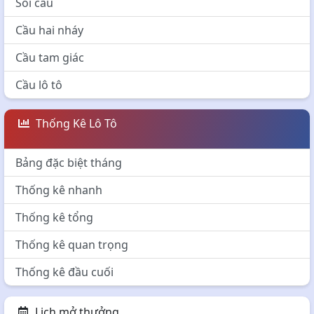
Soi cầu
Cầu hai nháy
Cầu tam giác
Cầu lô tô
Thống Kê Lô Tô
Bảng đặc biệt tháng
Thống kê nhanh
Thống kê tổng
Thống kê quan trọng
Thống kê đầu cuối
Lịch mở thưởng