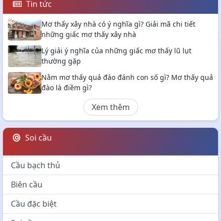
Tin tức
Mơ thấy xây nhà có ý nghĩa gì? Giải mã chi tiết
những giấc mơ thấy xây nhà
Lý giải ý nghĩa của những giấc mơ thấy lũ lụt
thường gặp
Nằm mơ thấy quả đào đánh con số gì? Mơ thấy quả
đào là điềm gì?
Xem thêm
Soi cầu
Cầu bạch thủ
Biên cầu
Cầu đặc biệt