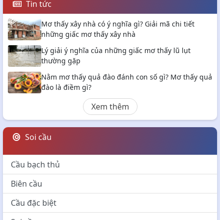
Tin tức
Mơ thấy xây nhà có ý nghĩa gì? Giải mã chi tiết
những giấc mơ thấy xây nhà
Lý giải ý nghĩa của những giấc mơ thấy lũ lụt
thường gặp
Nằm mơ thấy quả đào đánh con số gì? Mơ thấy quả
đào là điềm gì?
Xem thêm
Soi cầu
Cầu bạch thủ
Biên cầu
Cầu đặc biệt