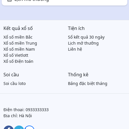
Kết quả xổ số
Tiện ích
Xổ số miền Bắc
Sổ kết quả 30 ngày
Xổ số miền Trung
Lịch mở thưởng
Xổ số miền Nam
Liên hệ
Xổ số Vietlott
Xổ số Điện toán
Soi cầu
Thống kê
Soi cầu loto
Bảng đặc biệt tháng
Điện thoại:
0933333333
Địa chỉ:
Hà Nội