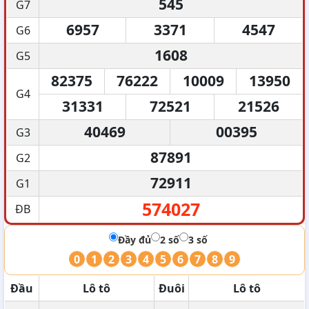
545
G7
6957
3371
4547
G6
1608
G5
82375
76222
10009
13950
G4
31331
72521
21526
40469
00395
G3
87891
G2
72911
G1
574027
ĐB
Đầy đủ
2 số
3 số
0
1
2
3
4
5
6
7
8
9
Đầu
Lô tô
Đuôi
Lô tô