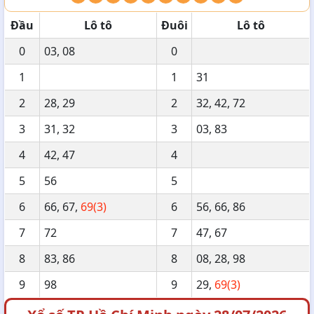
Đầu
Lô tô
Đuôi
Lô tô
0
03, 08
0
1
1
31
2
28, 29
2
32, 42, 72
3
31, 32
3
03, 83
4
42, 47
4
5
56
5
6
66, 67,
69(3)
6
56, 66, 86
7
72
7
47, 67
8
83, 86
8
08, 28, 98
9
98
9
29,
69(3)