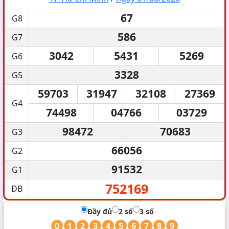
67
G8
586
G7
3042
5431
5269
G6
3328
G5
59703
31947
32108
27369
G4
74498
04766
03729
98472
70683
G3
66056
G2
91532
G1
752169
ĐB
Đầy đủ
2 số
3 số
0
1
2
3
4
5
6
7
8
9