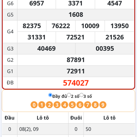
6957
3371
4547
G6
1608
G5
82375
76222
10009
13950
G4
31331
72521
21526
40469
00395
G3
87891
G2
72911
G1
574027
ĐB
Đầy đủ
2 số
3 số
0
1
2
3
4
5
6
7
8
9
Đầu
Lô tô
Đuôi
Lô tô
0
08(2), 09
0
50