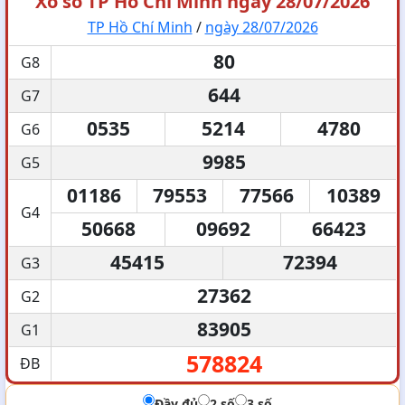
Xổ số TP Hồ Chí Minh ngày 28/07/2026
TP Hồ Chí Minh
/
ngày 28/07/2026
80
G8
644
G7
0535
5214
4780
G6
9985
G5
01186
79553
77566
10389
G4
50668
09692
66423
45415
72394
G3
27362
G2
83905
G1
578824
ĐB
Đầy đủ
2 số
3 số